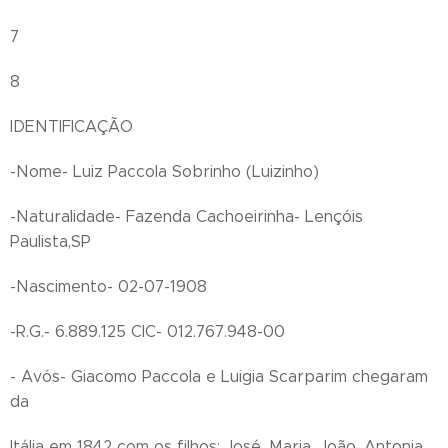
7
8
IDENTIFICAÇÃO
-Nome- Luiz Paccola Sobrinho (Luizinho)
-Naturalidade- Fazenda Cachoeirinha- Lençóis
Paulista,SP
-Nascimento- 02-07-1908
-R.G.- 6.889.125 CIC- 012.767.948-00
- Avós- Giacomo Paccola e Luigia Scarparim chegaram
da
Itália em 1842 com os filhos: José, Maria, João, Antonia,