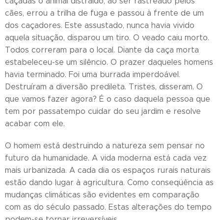
caçadas o animal distraído, ao ser rastreado pelos
cães, errou a trilha de fuga e passou à frente de um
dos caçadores. Este assustado, nunca havia vivido
aquela situação, disparou um tiro. O veado caiu morto.
Todos correram para o local. Diante da caça morta
estabeleceu-se um silêncio. O prazer daqueles homens
havia terminado. Foi uma burrada imperdoável.
Destruíram a diversão predileta. Tristes, disseram. O
que vamos fazer agora? É o caso daquela pessoa que
tem por passatempo cuidar do seu jardim e resolve
acabar com ele.
O homem está destruindo a natureza sem pensar no
futuro da humanidade. A vida moderna está cada vez
mais urbanizada. A cada dia os espaços rurais naturais
estão dando lugar à agricultura. Como conseqüência as
mudanças climáticas são evidentes em comparação
com as do século passado. Estas alterações do tempo
podem-se tornar irreversíveis.