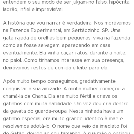
entendem o seu modo de ser julgam-no falso, hipócrita,
ladrão, infiel e imprevisível.
A história que vou narrar é verdadeira. Nos morávamos
na Fazenda Experimental, em Sertãozinho, SP. Uma
gata rajada de orelhas bem pequenas, vivia na fazenda
como se fosse selvagem, aparecendo em casa
eventualmente. Ela vinha caçar ratos, durante a noite,
no paiol. .Como tínhamos interesse em sua presença,
deixávamos restos de comida e leite para ela.
Após muito tempo conseguimos, gradativamente,
conquistar a sua amizade. A minha mulher começou a
chamá-la de Chana. Ela era muito fértil e criava os
gatinhos com muita habilidade. Um vez deu cria dentro
da gaveta do guarda-roupa. Nesta ninhada havia um
gatinho especial, era muito grande, idêntico à mãe e
resolvemos adotá-lo. O nome que veio de imediato foi
de Gatão, devido ao seu tamanho. A sua mãe o ensinou