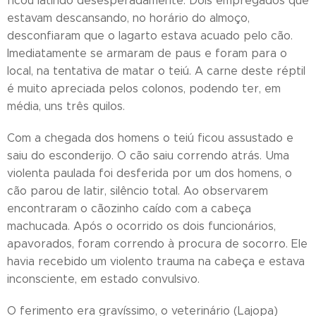
ficou latindo desesperadamente. Dois empregados que
estavam descansando, no horário do almoço,
desconfiaram que o lagarto estava acuado pelo cão.
Imediatamente se armaram de paus e foram para o
local, na tentativa de matar o teiú. A carne deste réptil
é muito apreciada pelos colonos, podendo ter, em
média, uns três quilos.
Com a chegada dos homens o teiú ficou assustado e
saiu do esconderijo. O cão saiu correndo atrás. Uma
violenta paulada foi desferida por um dos homens, o
cão parou de latir, silêncio total. Ao observarem
encontraram o cãozinho caído com a cabeça
machucada. Após o ocorrido os dois funcionários,
apavorados, foram correndo à procura de socorro. Ele
havia recebido um violento trauma na cabeça e estava
inconsciente, em estado convulsivo.
O ferimento era gravíssimo, o veterinário (Lajopa)