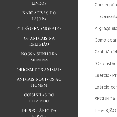
LIVROS
Consequênc
NARRATIVAS DO
Tratamento
LAJOPA
A graça al
O LEÃO ENAMORADO
OS ANIMAIS NA
Como apare
RELIGIÃO
Gratidão 1
NOSSA SENHORA
MENINA
"Os cristã
ORIGEM DOS ANIMAIS
Laércio- P
ANIMAIS NOCIVOS AO
HOMEM
Laércio co
COISINHAS DO
SEGUNDA 
LUIZINHO
DEPOSITÁRIO DA
DEVOÇÃO 
IGREJA