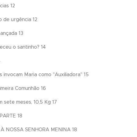
ias 12
 de urgência 12
cançada 13
ceu o santinho? 14
4
os invocam Maria como "Auxiliadora" 15
rimeira Comunhão 16
m sete meses, 10,5 Kg 17
PARTE 18
À NOSSA SENHORA MENINA 18