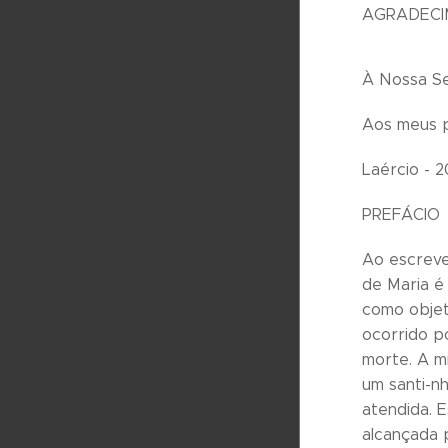
AGRADEC
À Nossa Se
Aos meus pa
Laércio - 2
PREFÁCIO
Ao escreve
de Maria é
como objet
ocorrido p
morte. A m
um santi-n
atendida. 
alcançada 