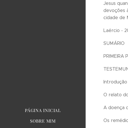
Jesus quan
devoções à
cidade de M
Laércio - 2
SUMÁRIO
PRIMEIRA 
TESTEMUN
Introdução 
O relato do
A doença d
PÁGINA INICIAL
Os remédio
SOBRE MIM