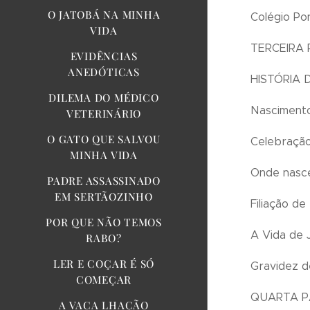
O JATOBÁ NA MINHA
Colégio Pon
VIDA
TERCEIRA 
EVIDÊNCIAS
ANEDÓTICAS
HISTÓRIA
DILEMA DO MÉDICO
Nasciment
VETERINÁRIO
O GATO QUE SALVOU
Celebração
MINHA VIDA
Onde nasc
PADRE ASSASSINADO
EM SERTÃOZINHO
Filiação d
POR QUE NÃO TEMOS
A Vida de 
RABO?
LER E COÇAR É SÓ
Gravidez 
COMEÇAR
QUARTA P
A VACA LHAÇÃO