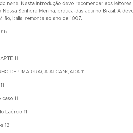
do nenê. Nesta introdução devo recomendar aos leitores 
 Nossa Senhora Menina, pratica-das aqui no Brasil. A dev
ilão, Itália, remonta ao ano de 1007.
016
PARTE 11
HO DE UMA GRAÇA ALCANÇADA 11
11
 caso 11
o Laércio 11
s 12