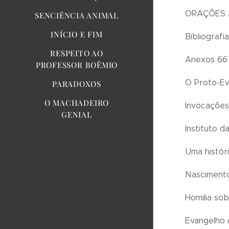
ORAÇÕES 
SENCIÊNCIA ANIMAL
INÍCIO E FIM
Bibliografi
RESPEITO AO
Anexos 66
PROFESSOR BOÊMIO
O Proto-Ev
PARADOXOS
O MACHADEIRO
Invocações
GENIAL
Instituto d
Uma histór
Nasciment
Homilia so
Evangelho 