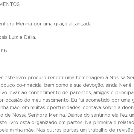
IMENTOS
nhora Menina por uma graça alcançada.
is Luiz e Délia.
016
r este livro procuro render uma homenagem à Nos-sa Senh
 pouco co-nhecida, bem como a sua devoção, ainda Nenê, p
ivo levar ao conhecimento de parentes, amigos e principa
or ocasião do meu nascimento. Eu fui acometido por uma 
inha mãe, em muitas oportunidades, contava sobre a doen
ho de Nossa Senhora Menina. Diante do santinho ela fez um
Este livro está organizado em partes. Na primeira é rela
pela minha mãe. Nas outras partes um trabalho de revisã