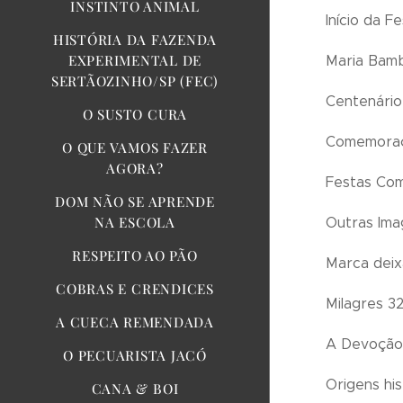
INSTINTO ANIMAL
Início da F
HISTÓRIA DA FAZENDA
EXPERIMENTAL DE
Maria Bambi
SERTÃOZINHO/SP (FEC)
Centenário
O SUSTO CURA
Comemoraç
O QUE VAMOS FAZER
AGORA?
Festas Com
DOM NÃO SE APRENDE
NA ESCOLA
Outras Ima
RESPEITO AO PÃO
Marca deix
COBRAS E CRENDICES
Milagres 3
A CUECA REMENDADA
A Devoção 
O PECUARISTA JACÓ
Origens his
CANA & BOI