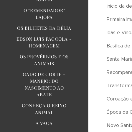
Início da d
O "REMENDADOR"
LAJOPA
Primeira I
OS BILHETES DA DÉLIA
Idas e Vin
EDSON LUIS PACCOLA -
HOMENAGEM
Basílica de
OS PROVÉRBIOS E OS
Santa Mari
ANIMAIS
Recompens
GADO DE CORTE -
MANEJO: DO
Transform
NASCIMENTO AO
ABATE
Coroação e
CONHEÇA O REINO
Época da 
ANIMAL
A VACA
Novo Santu